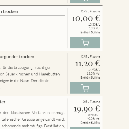
n trocken
0.75 L Flasche
10,00
€
13.33€/L
13 % Vol
Enthält
Sulfite
urgunder trocken
0.75 L Flasche
11,20
€
 für die Erzeugung fruchtiger
14.93€/L
von Sauerkirschen und Hagebutten
13.0 % Vol
Enthält
Sulfite
eigen in die Nase. Der dichte
.
ter
0.5 L Flasche
19,90
€
h den klassischen Verfahren erzeugt
39.80€/L
g italienischer Grappa angewandt wird.
40.0 % Vol
Enthält
Sulfite
 schonende mehrstufige Destillation,