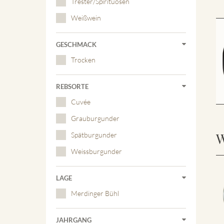
Trester/Spirituosen
Weißwein
GESCHMACK
Trocken
REBSORTE
Cuvée
Grauburgunder
W
Spätburgunder
Weissburgunder
LAGE
Merdinger Bühl
JAHRGANG