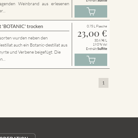
Enthält
Sulfite
agenden Weinbrand aus erlesenen
...
t 'BOTANIC' trocken
0.75 L Flasche
23,00
€
sorten wurden neben den
30.67€/L
llat auch ein Botanic-destillat aus
19.0 % Vol
Enthält
Sulfite
yrte und Verbene beigefügt. Die
n...
1