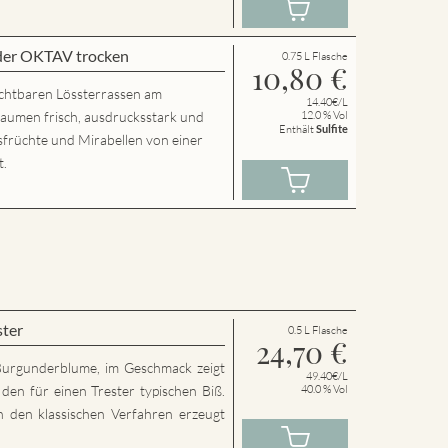
der OKTAV trocken
0.75 L Flasche
10,80
€
chtbaren Lössterrassen am
14.40€/L
Gaumen frisch, ausdrucksstark und
12.0 % Vol
Enthält
Sulfite
usfrüchte und Mirabellen von einer
t.
ster
0.5 L Flasche
24,70
€
Burgunderblume, im Geschmack zeigt
49.40€/L
den für einen Trester typischen Biß.
40.0 % Vol
h den klassischen Verfahren erzeugt