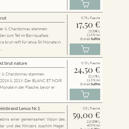
Brut
0.75 L Flasche
17,50
€
der & Chardonnay stammen
23.33€/L
en zum Teil im Barriquefass
11.5 % Vol
Enthält
Sulfite
a brut reift für etwa 36 Monate in
..
t brut nature
0.75 L Flasche
24,50
€
r & Chardonnay stammen
32.67€/L
g 2018 & 2019. Der BLANC ET NOIR
11.5 % Vol
Enthält
Sulfite
 Monate in der Flasche, bevor er
einbrand Lenus Nr.1
0.5 L Flasche
59,00
€
rgebnis einer gemeinsamen Vision des
118.00€/L
dar und des Winzers Joachim Heger.
40.0 % Vol