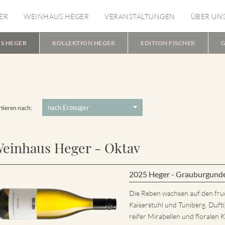
ER
WEINHAUS HEGER
VERANSTALTUNGEN
ÜBER UN
S HEGER
KOLLEKTION HEGER
EDITION FISCHER
G
tieren nach:
einhaus Heger - Oktav
2025 Heger - Grauburgund
Die Reben wachsen auf den fru
Kaiserstuhl und Tuniberg. Dufti
reifer Mirabellen und florale