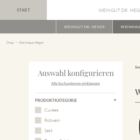
START
WEINGUT DR. HEG
WEINGUT DR. HEGER
WEINHAU
Shop
Weinhaus Heger
Sor
Auswahl konfigurieren
Alle Suchoptionen einklappen
W
PRODUKTKATEGORIE
Cuvées
Rotwein
Sekt