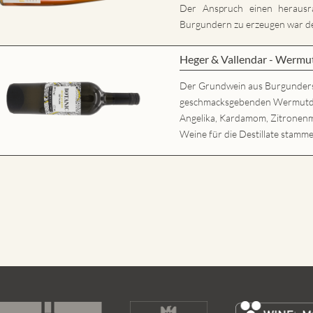
Der Anspruch einen herausr
Burgundern zu erzeugen war der
Heger & Vallendar - Wermu
Der Grundwein aus Burgunder
geschmacksgebenden Wermutdesti
Angelika, Kardamom, Zitronenm
Weine für die Destillate stamme