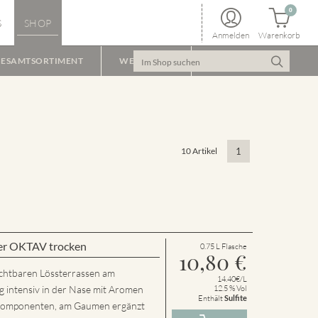
0
S
SHOP
Anmelden
Warenkorb
ESAMTSORTIMENT
WEINPAKET
10 Artikel
1
er OKTAV trocken
0.75 L Flasche
10,80
€
chtbaren Lössterrassen am
14.40€/L
g intensiv in der Nase mit Aromen
12.5 % Vol
Enthält
Sulfite
n Komponenten, am Gaumen ergänzt