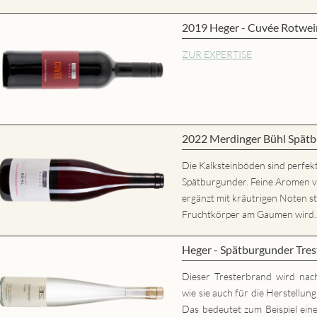
2019 Heger - Cuvée Rotwei
ZUR EXPERTISE
2022 Merdinger Bühl Spätb
Die Kalksteinböden sind perfekt
Spätburgunder. Feine Aromen 
ergänzt mit kräutrigen Noten st
Fruchtkörper am Gaumen wird..
Heger - Spätburgunder Tres
Dieser Tresterbrand wird nac
wie sie auch für die Herstellun
Das bedeutet zum Beispiel eine