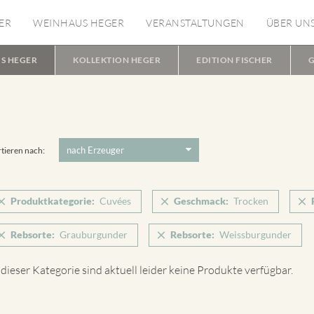
ER
WEINHAUS HEGER
VERANSTALTUNGEN
ÜBER UN
S HEGER
KOLLEKTION HEGER
EDITION FISCHER
G
tieren nach:
Produktkategorie:
Cuvées
Geschmack:
Trocken
Rebsorte:
Grauburgunder
Rebsorte:
Weissburgunder
 dieser Kategorie sind aktuell leider keine Produkte verfügbar.