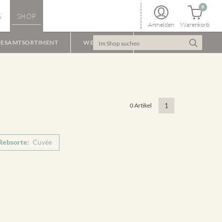
0
S
SHOP
Anmelden
Warenkorb
ESAMTSORTIMENT
WEINPAKET
0 Artikel
1
Rebsorte:
Cuvée