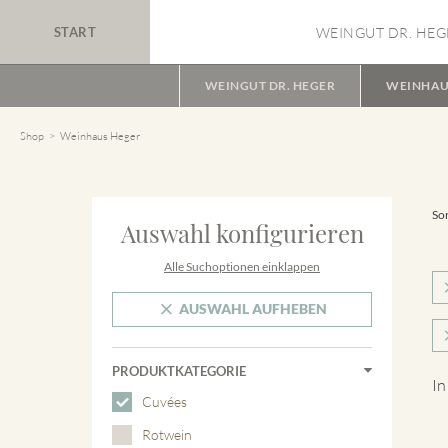
START
WEINGUT DR. HEG
WEINGUT DR. HEGER
WEINHAU
Shop
Weinhaus Heger
Sor
Auswahl konfigurieren
Alle Suchoptionen einklappen
AUSWAHL AUFHEBEN
PRODUKTKATEGORIE
In
Cuvées
Rotwein