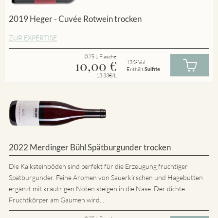
2019 Heger - Cuvée Rotwein trocken
ZUR EXPERTISE
0.75 L Flasche
10,00
€
13 % Vol
Enthält
Sulfite
13.33€/L
2022 Merdinger Bühl Spätburgunder trocken
Die Kalksteinböden sind perfekt für die Erzeugung fruchtiger
Spätburgunder. Feine Aromen von Sauerkirschen und Hagebutten
ergänzt mit kräutrigen Noten steigen in die Nase. Der dichte
Fruchtkörper am Gaumen wird...