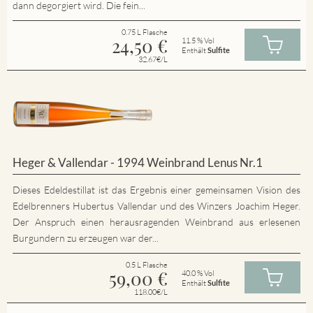
dann degorgiert wird. Die fein...
0.75 L Flasche
24,50
€
11.5 % Vol
Enthält
Sulfite
32.67€/L
Heger & Vallendar - 1994 Weinbrand Lenus Nr.1
Dieses Edeldestillat ist das Ergebnis einer gemeinsamen Vision des
Edelbrenners Hubertus Vallendar und des Winzers Joachim Heger.
Der Anspruch einen herausragenden Weinbrand aus erlesenen
Burgundern zu erzeugen war der...
0.5 L Flasche
59,00
€
40.0 % Vol
Enthält
Sulfite
118.00€/L