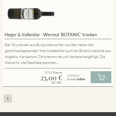
Heger & Vallendar - Wermut 'BOTANIC' trocken
Der Grundwein aus Burgundersorten wurden neben den
geschmacksgebenden Wermutdestillat auch ein Botanic-destillat aus
Angelika, Kardamom, Zitronenmyrte und Verbene beigefügt. Die
Weine für die Destillate stammen...
0.75 L Flasche
23,00
€
19.0 % Vol
Enthält
Sulfite
30.67€/L
1