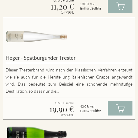
0.75 L Flasche
11,20
€
13.0 % Vol
Enthält
Sulfite
14.93€/L
Heger - Spätburgunder Trester
Dieser Tresterbrand wird nach den klassischen Verfahren erzeugt
wie sie auch für die Herstellung italienischer Grappa angewandt
wird. Das bedeutet zum Beispiel eine schonende mehrstufige
Destillation, so dass nur die...
0.5 L Flasche
19,90
€
40.0 % Vol
Enthält
Sulfite
39.80€/L