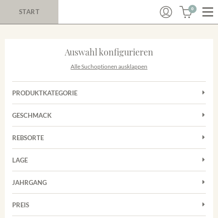
0
START
Auswahl konfigurieren
Alle Suchoptionen ausklappen
PRODUKTKATEGORIE
Cuvées
GESCHMACK
Rotwein
Trocken
Sekt
REBSORTE
Cuvée
Trester/Spirituosen
LAGE
Grauburgunder
Weißwein
Merdinger Bühl
Spätburgunder
JAHRGANG
Weissburgunder
PREIS
2011
-
2025
Suchen