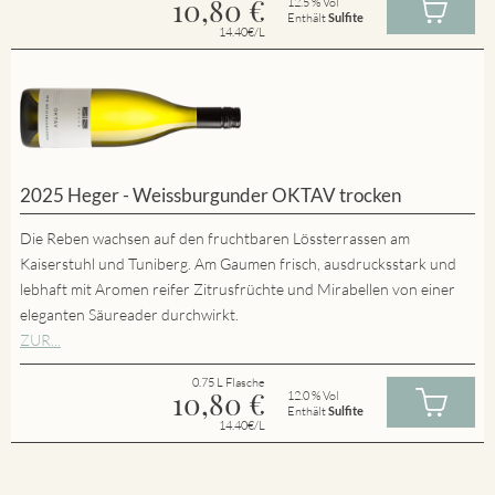
10,80
€
12.5 % Vol
Enthält
Sulfite
14.40€/L
2025 Heger - Weissburgunder OKTAV trocken
Die Reben wachsen auf den fruchtbaren Lössterrassen am
Kaiserstuhl und Tuniberg. Am Gaumen frisch, ausdrucksstark und
lebhaft mit Aromen reifer Zitrusfrüchte und Mirabellen von einer
eleganten Säureader durchwirkt.
ZUR...
0.75 L Flasche
10,80
€
12.0 % Vol
Enthält
Sulfite
14.40€/L