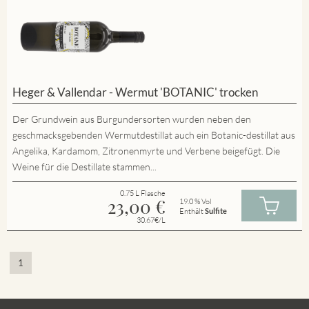
Heger & Vallendar - Wermut 'BOTANIC' trocken
Der Grundwein aus Burgundersorten wurden neben den
geschmacksgebenden Wermutdestillat auch ein Botanic-destillat aus
Angelika, Kardamom, Zitronenmyrte und Verbene beigefügt. Die
Weine für die Destillate stammen...
0.75 L Flasche
23,00
€
19.0 % Vol
Enthält
Sulfite
30.67€/L
1