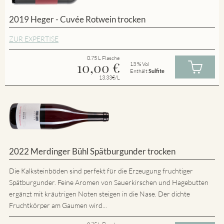
2019 Heger - Cuvée Rotwein trocken
ZUR EXPERTISE
0.75 L Flasche
10,00
€
13 % Vol
Enthält
Sulfite
13.33€/L
2022 Merdinger Bühl Spätburgunder trocken
Die Kalksteinböden sind perfekt für die Erzeugung fruchtiger
Spätburgunder. Feine Aromen von Sauerkirschen und Hagebutten
ergänzt mit kräutrigen Noten steigen in die Nase. Der dichte
Fruchtkörper am Gaumen wird...