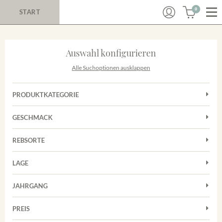
0
START
Auswahl konfigurieren
Alle Suchoptionen ausklappen
PRODUKTKATEGORIE
Cuvées
GESCHMACK
Rotwein
Trocken
Sekt
REBSORTE
Cuvée
Trester/Spirituosen
LAGE
Grauburgunder
Weißwein
Merdinger Bühl
Spätburgunder
JAHRGANG
Weissburgunder
PREIS
2011
-
2025
Suchen