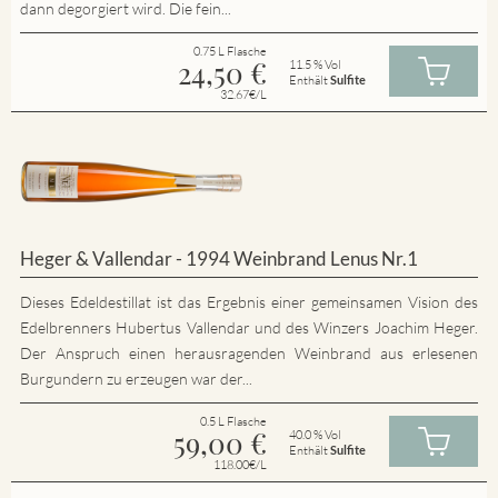
dann degorgiert wird. Die fein...
0.75 L Flasche
24,50
€
11.5 % Vol
Enthält
Sulfite
32.67€/L
Heger & Vallendar - 1994 Weinbrand Lenus Nr.1
Dieses Edeldestillat ist das Ergebnis einer gemeinsamen Vision des
Edelbrenners Hubertus Vallendar und des Winzers Joachim Heger.
Der Anspruch einen herausragenden Weinbrand aus erlesenen
Burgundern zu erzeugen war der...
0.5 L Flasche
59,00
€
40.0 % Vol
Enthält
Sulfite
118.00€/L