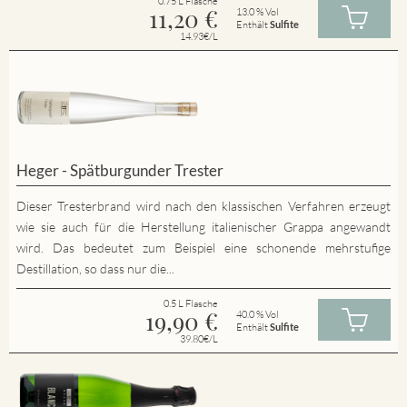
0.75 L Flasche
11,20
€
13.0 % Vol
Enthält
Sulfite
14.93€/L
Heger - Spätburgunder Trester
Dieser Tresterbrand wird nach den klassischen Verfahren erzeugt
wie sie auch für die Herstellung italienischer Grappa angewandt
wird. Das bedeutet zum Beispiel eine schonende mehrstufige
Destillation, so dass nur die...
0.5 L Flasche
19,90
€
40.0 % Vol
Enthält
Sulfite
39.80€/L