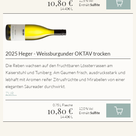
10,80
€
12.5 % Vol
Enthält
Sulfite
14.40€/L
2025 Heger - Weissburgunder OKTAV trocken
Die Reben wachsen auf den fruchtbaren Lössterrassen am
Kaiserstuhl und Tuniberg. Am Gaumen frisch, ausdrucksstark und
lebhaft mit Aromen reifer Zitrusfrüchte und Mirabellen von einer
eleganten Säureader durchwirkt.
ZUR...
0.75 L Flasche
10,80
€
12.0 % Vol
Enthält
Sulfite
14.40€/L