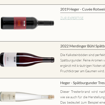
2019 Heger - Cuvée Rotwei
ZUR EXPERTISE
2022 Merdinger Bühl Spätb
Die Kalksteinböden sind perfekt
Spätburgunder. Feine Aromen 
ergänzt mit kräutrigen Noten st
Fruchtkörper am Gaumen wird..
Heger - Spätburgunder Tres
Dieser Tresterbrand wird nac
wie sie auch für die Herstellun
Das bedeutet zum Beispiel eine