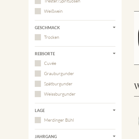
Trester/Spirituosen
Weißwein
GESCHMACK
Trocken
REBSORTE
Cuvée
Grauburgunder
W
Spätburgunder
Weissburgunder
LAGE
Merdinger Bühl
JAHRGANG