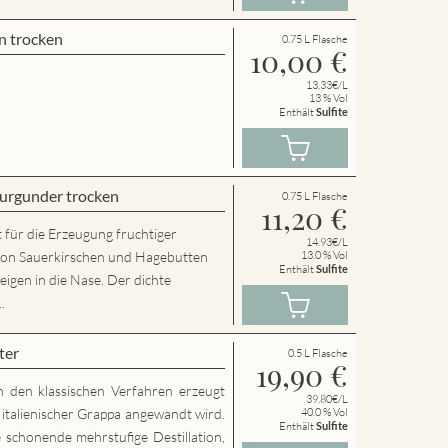
n trocken
0.75 L Flasche
10,00
€
13.33€/L
13 % Vol
Enthält
Sulfite
urgunder trocken
0.75 L Flasche
11,20
€
 für die Erzeugung fruchtiger
14.93€/L
von Sauerkirschen und Hagebutten
13.0 % Vol
Enthält
Sulfite
eigen in die Nase. Der dichte
.
ter
0.5 L Flasche
19,90
€
h den klassischen Verfahren erzeugt
39.80€/L
g italienischer Grappa angewandt wird.
40.0 % Vol
Enthält
Sulfite
 schonende mehrstufige Destillation,