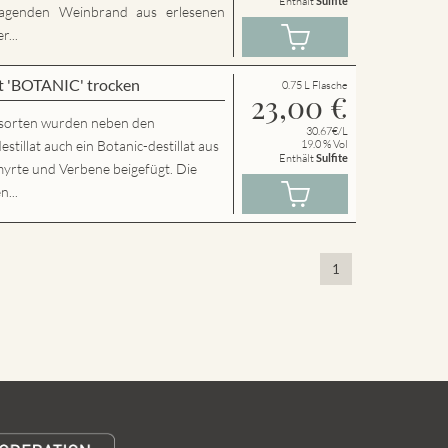
Enthält
Sulfite
agenden Weinbrand aus erlesenen
...
t 'BOTANIC' trocken
0.75 L Flasche
23,00
€
sorten wurden neben den
30.67€/L
llat auch ein Botanic-destillat aus
19.0 % Vol
Enthält
Sulfite
yrte und Verbene beigefügt. Die
n...
1