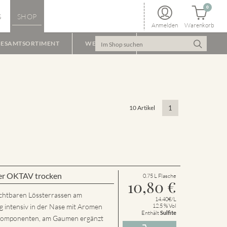
0
S
SHOP
Anmelden
Warenkorb
ESAMTSORTIMENT
WEINPAKET
10 Artikel
1
er OKTAV trocken
0.75 L Flasche
10,80
€
chtbaren Lössterrassen am
14.40€/L
g intensiv in der Nase mit Aromen
12.5 % Vol
Enthält
Sulfite
n Komponenten, am Gaumen ergänzt