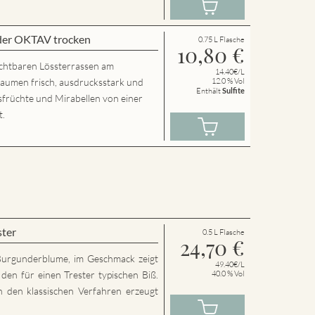
der OKTAV trocken
0.75 L Flasche
10,80
€
chtbaren Lössterrassen am
14.40€/L
Gaumen frisch, ausdrucksstark und
12.0 % Vol
Enthält
Sulfite
usfrüchte und Mirabellen von einer
t.
ster
0.5 L Flasche
24,70
€
Burgunderblume, im Geschmack zeigt
49.40€/L
den für einen Trester typischen Biß.
40.0 % Vol
h den klassischen Verfahren erzeugt