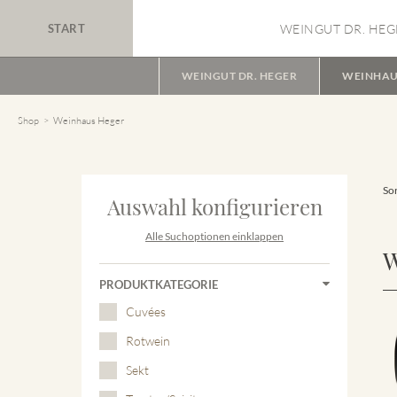
START
WEINGUT DR. HEG
WEINGUT DR. HEGER
WEINHAU
Shop
Weinhaus Heger
Sor
Auswahl konfigurieren
Alle Suchoptionen einklappen
W
PRODUKTKATEGORIE
Cuvées
Rotwein
Sekt