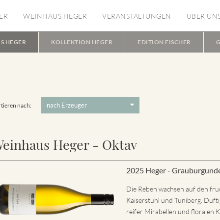
ER
WEINHAUS HEGER
VERANSTALTUNGEN
ÜBER UN
S HEGER
KOLLEKTION HEGER
EDITION FISCHER
G
tieren nach:
einhaus Heger - Oktav
2025 Heger - Grauburgund
Die Reben wachsen auf den fru
Kaiserstuhl und Tuniberg. Dufti
reifer Mirabellen und florale