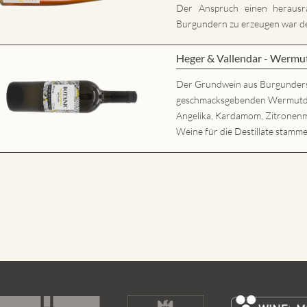
Der Anspruch einen herausr
Burgundern zu erzeugen war der
Heger & Vallendar - Wermu
Der Grundwein aus Burgunder
geschmacksgebenden Wermutdesti
Angelika, Kardamom, Zitronenm
Weine für die Destillate stamme