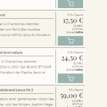
Brut
0.75 L Flasche
17,50
€
der & Chardonnay stammen
23.33€/L
en zum Teil im Barriquefass
11.5 % Vol
Enthält
Sulfite
a brut reift für etwa 36 Monate in
..
t brut nature
0.75 L Flasche
24,50
€
r & Chardonnay stammen
32.67€/L
g 2018 & 2019. Der BLANC ET NOIR
11.5 % Vol
Enthält
Sulfite
 Monate in der Flasche, bevor er
einbrand Lenus Nr.1
0.5 L Flasche
59,00
€
rgebnis einer gemeinsamen Vision des
118.00€/L
dar und des Winzers Joachim Heger.
40.0 % Vol