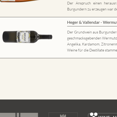
Der Anspruch einen herausr
Burgundern zu erzeugen war der
Heger & Vallendar - Wermu
Der Grundwein aus Burgunder
geschmacksgebenden Wermutdesti
Angelika, Kardamom, Zitronenm
Weine für die Destillate stamme