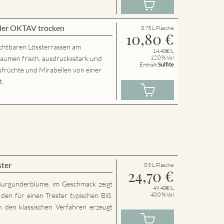
der OKTAV trocken
0.75 L Flasche
10,80
€
chtbaren Lössterrassen am
14.40€/L
Gaumen frisch, ausdrucksstark und
12.0 % Vol
Enthält
Sulfite
usfrüchte und Mirabellen von einer
t.
ster
0.5 L Flasche
24,70
€
Burgunderblume, im Geschmack zeigt
49.40€/L
den für einen Trester typischen Biß.
40.0 % Vol
h den klassischen Verfahren erzeugt