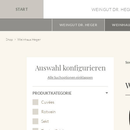
START
WEINGUT DR. HEG
WEINGUT DR. HEGER
WEINHAU
Shop
Weinhaus Heger
Sor
Auswahl konfigurieren
Alle Suchoptionen einklappen
W
PRODUKTKATEGORIE
Cuvées
Rotwein
Sekt