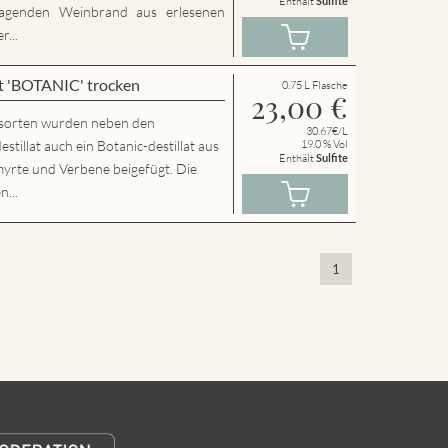
Enthält
Sulfite
agenden Weinbrand aus erlesenen
...
t 'BOTANIC' trocken
0.75 L Flasche
23,00
€
sorten wurden neben den
30.67€/L
llat auch ein Botanic-destillat aus
19.0 % Vol
Enthält
Sulfite
yrte und Verbene beigefügt. Die
n...
1