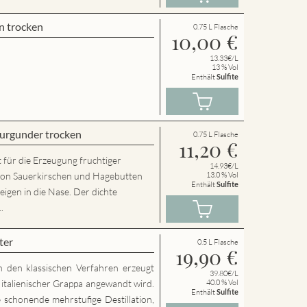
n trocken
0.75 L Flasche
10,00
€
13.33€/L
13 % Vol
Enthält
Sulfite
urgunder trocken
0.75 L Flasche
11,20
€
 für die Erzeugung fruchtiger
14.93€/L
von Sauerkirschen und Hagebutten
13.0 % Vol
Enthält
Sulfite
eigen in die Nase. Der dichte
.
ter
0.5 L Flasche
19,90
€
h den klassischen Verfahren erzeugt
39.80€/L
g italienischer Grappa angewandt wird.
40.0 % Vol
Enthält
Sulfite
 schonende mehrstufige Destillation,