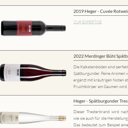
2019 Heger - Cuvée Rotwei
ZUR EXPERTISE
2022 Merdinger Bühl Spätb
Die Kalksteinböden sind perfekt
Spätburgunder. Feine Aromen 
ergänzt mit kräutrigen Noten st
Fruchtkörper am Gaumen wird..
Heger - Spätburgunder Tres
Dieser Tresterbrand wird nac
wie sie auch für die Herstellun
Das bedeutet zum Beispiel eine