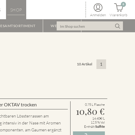
0
S
SHOP
Anmelden
Warenkorb
ESAMTSORTIMENT
WEINPAKET
10 Artikel
1
er OKTAV trocken
0.75 L Flasche
10,80
€
chtbaren Lössterrassen am
14.40€/L
g intensiv in der Nase mit Aromen
12.5 % Vol
Enthält
Sulfite
n Komponenten, am Gaumen ergänzt