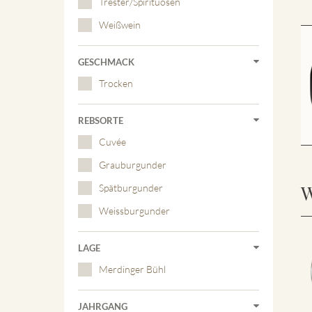
Trester/Spirituosen
Weißwein
GESCHMACK
Trocken
REBSORTE
Cuvée
Grauburgunder
W
Spätburgunder
Weissburgunder
LAGE
Merdinger Bühl
JAHRGANG