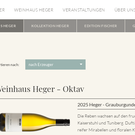
ER
WEINHAUS HEGER
VERANSTALTUNGEN
ÜBER UN
S HEGER
KOLLEKTION HEGER
EDITION FISCHER
G
tieren nach:
einhaus Heger - Oktav
2025 Heger - Grauburgund
Die Reben wachsen auf den fru
Kaiserstuhl und Tuniberg. Dufti
reifer Mirabellen und florale