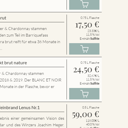
Brut
0.75 L Flasche
17,50
€
der & Chardonnay stammen
23.33€/L
en zum Teil im Barriquefass
11.5 % Vol
Enthält
Sulfite
a brut reift für etwa 36 Monate in
..
t brut nature
0.75 L Flasche
24,50
€
r & Chardonnay stammen
32.67€/L
g 2018 & 2019. Der BLANC ET NOIR
11.5 % Vol
Enthält
Sulfite
 Monate in der Flasche, bevor er
einbrand Lenus Nr.1
0.5 L Flasche
59,00
€
rgebnis einer gemeinsamen Vision des
118.00€/L
dar und des Winzers Joachim Heger.
40.0 % Vol