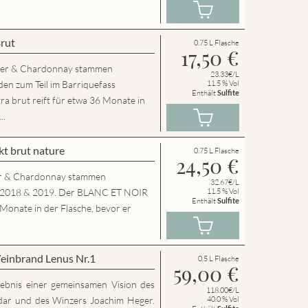
Brut
0.75 L Flasche
17,50
€
der & Chardonnay stammen
23.33€/L
en zum Teil im Barriquefass
11.5 % Vol
Enthält
Sulfite
a brut reift für etwa 36 Monate in
..
t brut nature
0.75 L Flasche
24,50
€
r & Chardonnay stammen
32.67€/L
g 2018 & 2019. Der BLANC ET NOIR
11.5 % Vol
Enthält
Sulfite
 Monate in der Flasche, bevor er
einbrand Lenus Nr.1
0.5 L Flasche
59,00
€
rgebnis einer gemeinsamen Vision des
118.00€/L
dar und des Winzers Joachim Heger.
40.0 % Vol