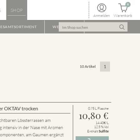
0
S
SHOP
Anmelden
Warenkorb
ESAMTSORTIMENT
WEINPAKET
10 Artikel
1
er OKTAV trocken
0.75 L Flasche
10,80
€
chtbaren Lössterrassen am
14.40€/L
g intensiv in der Nase mit Aromen
12.5 % Vol
Enthält
Sulfite
n Komponenten, am Gaumen ergänzt