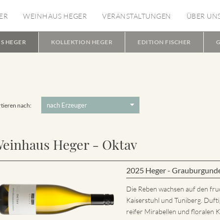
ER
WEINHAUS HEGER
VERANSTALTUNGEN
ÜBER UN
S HEGER
KOLLEKTION HEGER
EDITION FISCHER
G
tieren nach:
einhaus Heger - Oktav
2025 Heger - Grauburgund
Die Reben wachsen auf den fru
Kaiserstuhl und Tuniberg. Dufti
reifer Mirabellen und florale