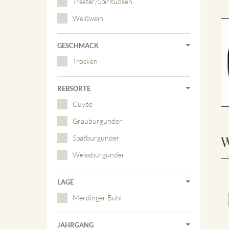
Trester/Spirituosen
Weißwein
GESCHMACK
Trocken
REBSORTE
Cuvée
Grauburgunder
W
Spätburgunder
Weissburgunder
LAGE
Merdinger Bühl
JAHRGANG