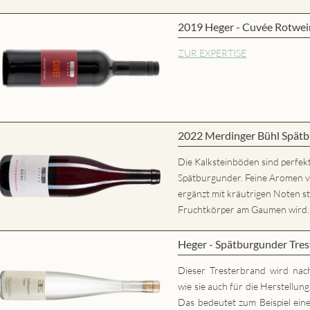
2019 Heger - Cuvée Rotwei
ZUR EXPERTISE
2022 Merdinger Bühl Spätb
Die Kalksteinböden sind perfekt
Spätburgunder. Feine Aromen 
ergänzt mit kräutrigen Noten st
Fruchtkörper am Gaumen wird..
Heger - Spätburgunder Tres
Dieser Tresterbrand wird nac
wie sie auch für die Herstellun
Das bedeutet zum Beispiel eine