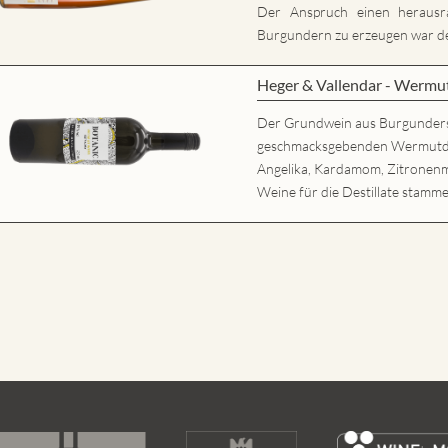
Der Anspruch einen herausr
Burgundern zu erzeugen war der
Heger & Vallendar - Wermu
Der Grundwein aus Burgunder
geschmacksgebenden Wermutdesti
Angelika, Kardamom, Zitronenm
Weine für die Destillate stamme