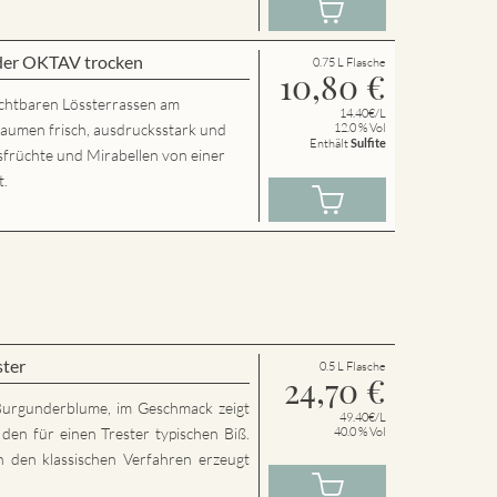
der OKTAV trocken
0.75 L Flasche
10,80
€
chtbaren Lössterrassen am
14.40€/L
Gaumen frisch, ausdrucksstark und
12.0 % Vol
Enthält
Sulfite
usfrüchte und Mirabellen von einer
t.
ster
0.5 L Flasche
24,70
€
Burgunderblume, im Geschmack zeigt
49.40€/L
den für einen Trester typischen Biß.
40.0 % Vol
h den klassischen Verfahren erzeugt