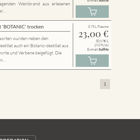
Enthält
Sulfite
agenden Weinbrand aus erlesenen
...
t 'BOTANIC' trocken
0.75 L Flasche
23,00
€
sorten wurden neben den
30.67€/L
llat auch ein Botanic-destillat aus
19.0 % Vol
Enthält
Sulfite
yrte und Verbene beigefügt. Die
n...
1