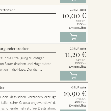
n trocken
0.75 L Flasche
10,00
€
13.33€/L
13 % Vol
Enthält
Sulfite
urgunder trocken
0.75 L Flasche
11,20
€
 für die Erzeugung fruchtiger
14.93€/L
von Sauerkirschen und Hagebutten
13.0 % Vol
Enthält
Sulfite
eigen in die Nase. Der dichte
.
ter
0.5 L Flasche
19,90
€
h den klassischen Verfahren erzeugt
39.80€/L
g italienischer Grappa angewandt wird.
40.0 % Vol
Enthält
Sulfite
 schonende mehrstufige Destillation,