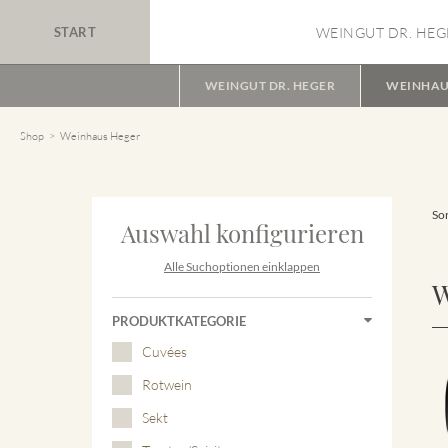
START
WEINGUT DR. HEG
WEINGUT DR. HEGER
WEINHAU
Shop
Weinhaus Heger
Sor
Auswahl konfigurieren
Alle Suchoptionen einklappen
W
PRODUKTKATEGORIE
Cuvées
Rotwein
Sekt