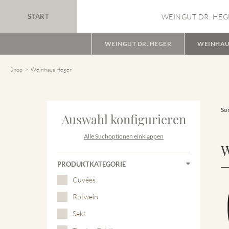
START
WEINGUT DR. HEG
WEINGUT DR. HEGER
WEINHAU
Shop
Weinhaus Heger
Sor
Auswahl konfigurieren
Alle Suchoptionen einklappen
W
PRODUKTKATEGORIE
Cuvées
Rotwein
Sekt