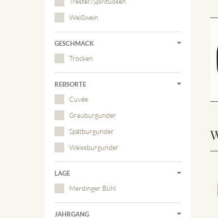
Trester/Spirituosen
Weißwein
GESCHMACK
Trocken
REBSORTE
Cuvée
Grauburgunder
W
Spätburgunder
Weissburgunder
LAGE
Merdinger Bühl
JAHRGANG