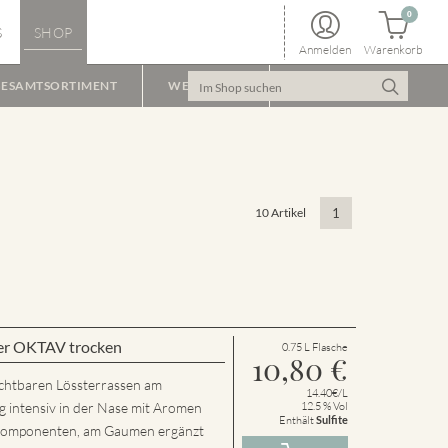
0
S
SHOP
Anmelden
Warenkorb
ESAMTSORTIMENT
WEINPAKET
10 Artikel
1
er OKTAV trocken
0.75 L Flasche
10,80
€
chtbaren Lössterrassen am
14.40€/L
g intensiv in der Nase mit Aromen
12.5 % Vol
Enthält
Sulfite
n Komponenten, am Gaumen ergänzt