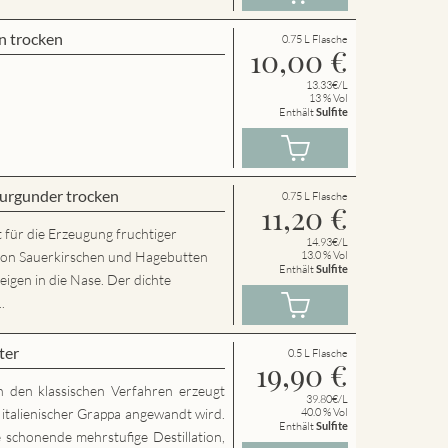
n trocken
0.75 L Flasche
10,00
€
13.33€/L
13 % Vol
Enthält
Sulfite
urgunder trocken
0.75 L Flasche
11,20
€
 für die Erzeugung fruchtiger
14.93€/L
von Sauerkirschen und Hagebutten
13.0 % Vol
Enthält
Sulfite
eigen in die Nase. Der dichte
.
ter
0.5 L Flasche
19,90
€
h den klassischen Verfahren erzeugt
39.80€/L
g italienischer Grappa angewandt wird.
40.0 % Vol
Enthält
Sulfite
 schonende mehrstufige Destillation,