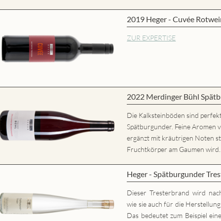
2019 Heger - Cuvée Rotwei
ZUR EXPERTISE
2022 Merdinger Bühl Spätb
Die Kalksteinböden sind perfekt
Spätburgunder. Feine Aromen 
ergänzt mit kräutrigen Noten st
Fruchtkörper am Gaumen wird..
Heger - Spätburgunder Tres
Dieser Tresterbrand wird nac
wie sie auch für die Herstellun
Das bedeutet zum Beispiel eine