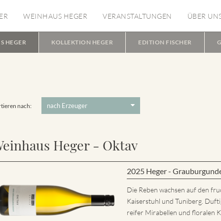
ER
WEINHAUS HEGER
VERANSTALTUNGEN
ÜBER UN
S HEGER
KOLLEKTION HEGER
EDITION FISCHER
G
tieren nach:
einhaus Heger - Oktav
2025 Heger - Grauburgund
Die Reben wachsen auf den fru
Kaiserstuhl und Tuniberg. Dufti
reifer Mirabellen und florale