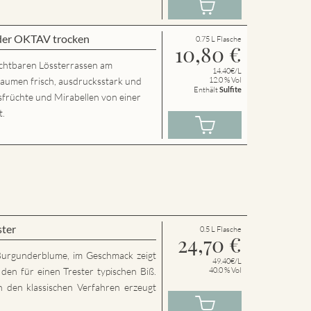
der OKTAV trocken
0.75 L Flasche
10,80
€
chtbaren Lössterrassen am
14.40€/L
Gaumen frisch, ausdrucksstark und
12.0 % Vol
Enthält
Sulfite
usfrüchte und Mirabellen von einer
t.
ster
0.5 L Flasche
24,70
€
Burgunderblume, im Geschmack zeigt
49.40€/L
den für einen Trester typischen Biß.
40.0 % Vol
h den klassischen Verfahren erzeugt