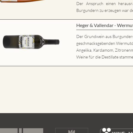
Der Anspruch einen herausr
Burgundern zu erzeugen war der
Heger & Vallendar - Wermu
Der Grundwein aus Burgunder
geschmacksgebenden Wermutdesti
Angelika, Kardamom, Zitronenm
Weine für die Destillate stamme