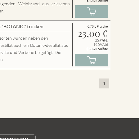
Enthält
Sulfite
agenden Weinbrand aus erlesenen
...
t 'BOTANIC' trocken
0.75 L Flasche
23,00
€
sorten wurden neben den
30.67€/L
llat auch ein Botanic-destillat aus
19.0 % Vol
Enthält
Sulfite
yrte und Verbene beigefügt. Die
n...
1