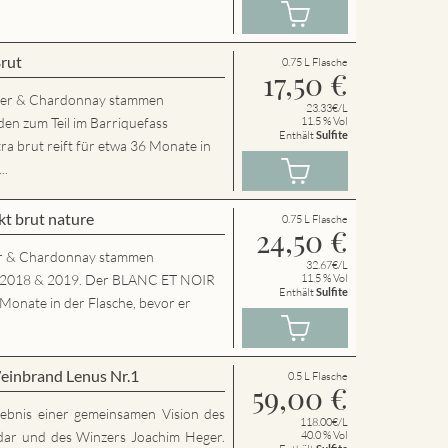
Brut
0.75 L Flasche
17,50
€
der & Chardonnay stammen
23.33€/L
en zum Teil im Barriquefass
11.5 % Vol
Enthält
Sulfite
a brut reift für etwa 36 Monate in
..
t brut nature
0.75 L Flasche
24,50
€
r & Chardonnay stammen
32.67€/L
g 2018 & 2019. Der BLANC ET NOIR
11.5 % Vol
Enthält
Sulfite
 Monate in der Flasche, bevor er
einbrand Lenus Nr.1
0.5 L Flasche
59,00
€
rgebnis einer gemeinsamen Vision des
118.00€/L
dar und des Winzers Joachim Heger.
40.0 % Vol