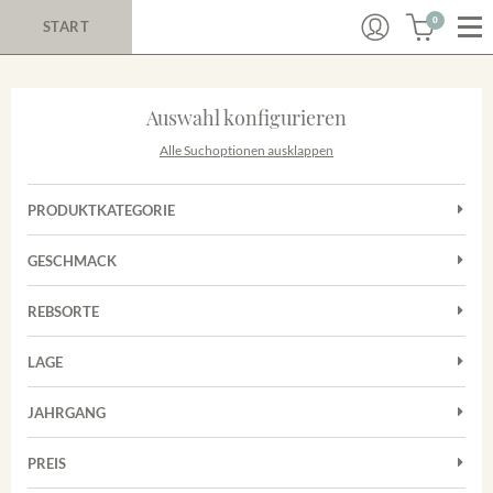
0
START
Auswahl konfigurieren
Alle Suchoptionen ausklappen
PRODUKTKATEGORIE
Cuvées
GESCHMACK
Rotwein
Trocken
Sekt
REBSORTE
Cuvée
Trester/Spirituosen
LAGE
Grauburgunder
Weißwein
Merdinger Bühl
Spätburgunder
JAHRGANG
Weissburgunder
PREIS
2011
-
2025
Suchen