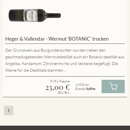
Heger & Vallendar - Wermut 'BOTANIC' trocken
Der Grundwein aus Burgundersorten wurden neben den
geschmacksgebenden Wermutdestillat auch ein Botanic-destillat aus
Angelika, Kardamom, Zitronenmyrte und Verbene beigefügt. Die
Weine für die Destillate stammen...
0.75 L Flasche
23,00
€
19.0 % Vol
Enthält
Sulfite
30.67€/L
1