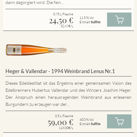
dann degorgiert wird. Die fein...
0.75 L Flasche
24,50
€
11.5 % Vol
Enthält
Sulfite
32.67€/L
Heger & Vallendar - 1994 Weinbrand Lenus Nr.1
Dieses Edeldestillat ist das Ergebnis einer gemeinsamen Vision des
Edelbrenners Hubertus Vallendar und des Winzers Joachim Heger.
Der Anspruch einen herausragenden Weinbrand aus erlesenen
Burgundern zu erzeugen war der...
0.5 L Flasche
59,00
€
40.0 % Vol
Enthält
Sulfite
118.00€/L