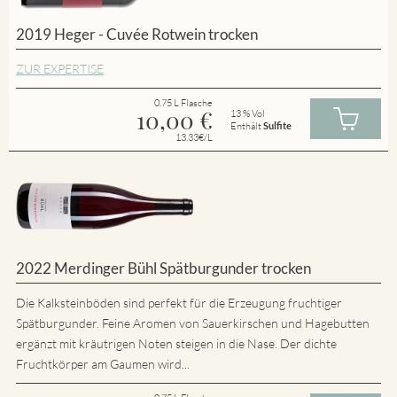
2019 Heger - Cuvée Rotwein trocken
ZUR EXPERTISE
0.75 L Flasche
10,00
€
13 % Vol
Enthält
Sulfite
13.33€/L
2022 Merdinger Bühl Spätburgunder trocken
Die Kalksteinböden sind perfekt für die Erzeugung fruchtiger
Spätburgunder. Feine Aromen von Sauerkirschen und Hagebutten
ergänzt mit kräutrigen Noten steigen in die Nase. Der dichte
Fruchtkörper am Gaumen wird...