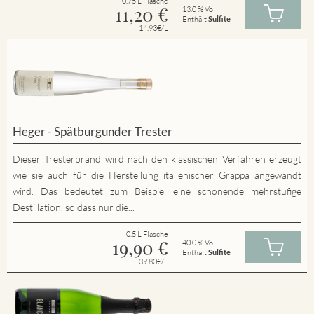
0.75 L Flasche
11,20
€
13.0 % Vol
Enthält
Sulfite
14.93€/L
Heger - Spätburgunder Trester
Dieser Tresterbrand wird nach den klassischen Verfahren erzeugt
wie sie auch für die Herstellung italienischer Grappa angewandt
wird. Das bedeutet zum Beispiel eine schonende mehrstufige
Destillation, so dass nur die...
0.5 L Flasche
19,90
€
40.0 % Vol
Enthält
Sulfite
39.80€/L