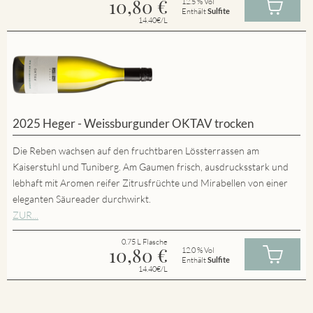
10,80
€
12.5 % Vol
Enthält
Sulfite
14.40€/L
2025 Heger - Weissburgunder OKTAV trocken
Die Reben wachsen auf den fruchtbaren Lössterrassen am
Kaiserstuhl und Tuniberg. Am Gaumen frisch, ausdrucksstark und
lebhaft mit Aromen reifer Zitrusfrüchte und Mirabellen von einer
eleganten Säureader durchwirkt.
ZUR...
0.75 L Flasche
10,80
€
12.0 % Vol
Enthält
Sulfite
14.40€/L