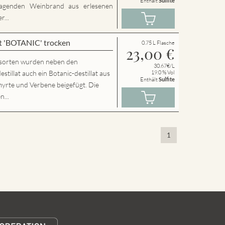
Enthält
Sulfite
agenden Weinbrand aus erlesenen
...
t 'BOTANIC' trocken
0.75 L Flasche
23,00
€
sorten wurden neben den
30.67€/L
llat auch ein Botanic-destillat aus
19.0 % Vol
Enthält
Sulfite
yrte und Verbene beigefügt. Die
n...
1