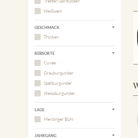
Trester/Spirituosen
Weißwein
GESCHMACK
Trocken
REBSORTE
Cuvée
Grauburgunder
W
Spätburgunder
Weissburgunder
LAGE
Merdinger Bühl
JAHRGANG