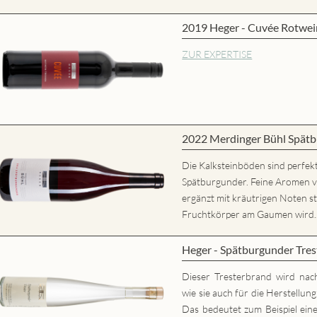
2019 Heger - Cuvée Rotwei
ZUR EXPERTISE
2022 Merdinger Bühl Spätb
Die Kalksteinböden sind perfekt
Spätburgunder. Feine Aromen 
ergänzt mit kräutrigen Noten st
Fruchtkörper am Gaumen wird..
Heger - Spätburgunder Tres
Dieser Tresterbrand wird nac
wie sie auch für die Herstellun
Das bedeutet zum Beispiel eine