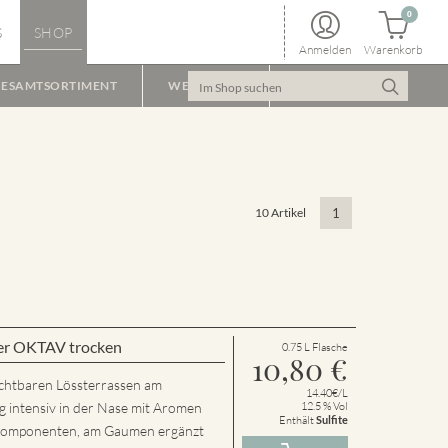
0
S
SHOP
Anmelden
Warenkorb
ESAMTSORTIMENT
WEINPAKET
10 Artikel
1
er OKTAV trocken
0.75 L Flasche
10,80
€
chtbaren Lössterrassen am
14.40€/L
g intensiv in der Nase mit Aromen
12.5 % Vol
Enthält
Sulfite
n Komponenten, am Gaumen ergänzt