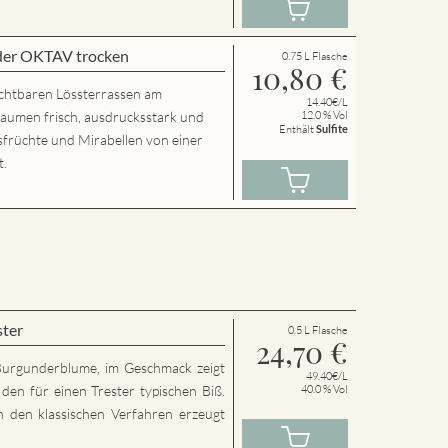
der OKTAV trocken
0.75 L Flasche
10,80
€
chtbaren Lössterrassen am
14.40€/L
Gaumen frisch, ausdrucksstark und
12.0 % Vol
Enthält
Sulfite
usfrüchte und Mirabellen von einer
t.
ster
0.5 L Flasche
24,70
€
Burgunderblume, im Geschmack zeigt
49.40€/L
den für einen Trester typischen Biß.
40.0 % Vol
h den klassischen Verfahren erzeugt