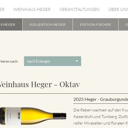
ER
WEINHAUS HEGER
VERANSTALTUNGEN
ÜBER UN
S HEGER
KOLLEKTION HEGER
EDITION FISCHER
G
tieren nach:
einhaus Heger - Oktav
2025 Heger - Grauburgund
Die Reben wachsen auf den fru
Kaiserstuhl und Tuniberg. Dufti
reifer Mirabellen und florale