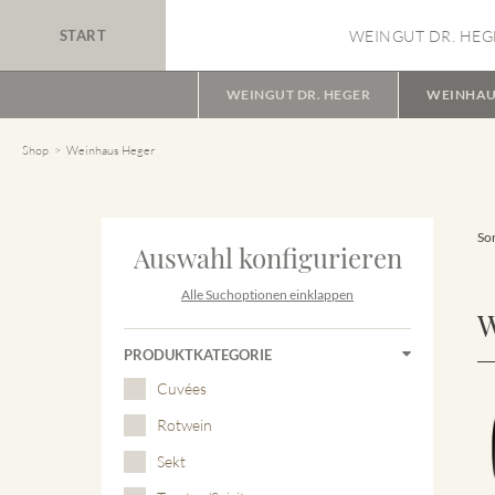
START
WEINGUT DR. HEG
WEINGUT DR. HEGER
WEINHAU
Shop
Weinhaus Heger
Sor
Auswahl konfigurieren
Alle Suchoptionen einklappen
W
PRODUKTKATEGORIE
Cuvées
Rotwein
Sekt