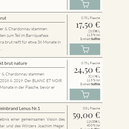
Brut
0.75 L Flasche
17,50
€
der & Chardonnay stammen
23.33€/L
en zum Teil im Barriquefass
11.5 % Vol
Enthält
Sulfite
a brut reift für etwa 36 Monate in
..
t brut nature
0.75 L Flasche
24,50
€
r & Chardonnay stammen
32.67€/L
g 2018 & 2019. Der BLANC ET NOIR
11.5 % Vol
Enthält
Sulfite
 Monate in der Flasche, bevor er
einbrand Lenus Nr.1
0.5 L Flasche
59,00
€
rgebnis einer gemeinsamen Vision des
118.00€/L
dar und des Winzers Joachim Heger.
40.0 % Vol