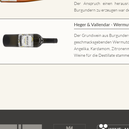
Der Anspruch einen herausr
Burgundern zu erzeugen war der
Heger & Vallendar - Wermu
Der Grundwein aus Burgunder
geschmacksgebenden Wermutdesti
Angelika, Kardamom, Zitronenm
Weine für die Destillate stamme