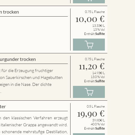
n trocken
0.75 L Flasche
10,00
€
13.33€/L
13 % Vol
Enthält
Sulfite
urgunder trocken
0.75 L Flasche
11,20
€
 für die Erzeugung fruchtiger
14.93€/L
von Sauerkirschen und Hagebutten
13.0 % Vol
Enthält
Sulfite
eigen in die Nase. Der dichte
.
ter
0.5 L Flasche
19,90
€
h den klassischen Verfahren erzeugt
39.80€/L
g italienischer Grappa angewandt wird.
40.0 % Vol
Enthält
Sulfite
 schonende mehrstufige Destillation,