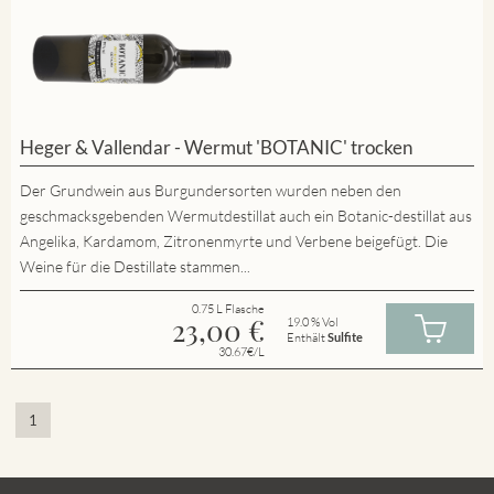
Heger & Vallendar - Wermut 'BOTANIC' trocken
Der Grundwein aus Burgundersorten wurden neben den
geschmacksgebenden Wermutdestillat auch ein Botanic-destillat aus
Angelika, Kardamom, Zitronenmyrte und Verbene beigefügt. Die
Weine für die Destillate stammen...
0.75 L Flasche
23,00
€
19.0 % Vol
Enthält
Sulfite
30.67€/L
1