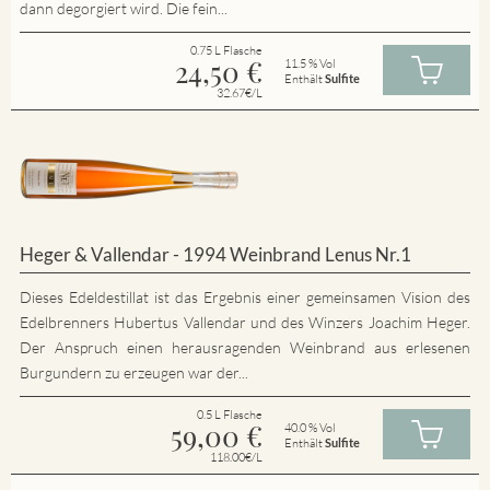
dann degorgiert wird. Die fein...
0.75 L Flasche
24,50
€
11.5 % Vol
Enthält
Sulfite
32.67€/L
Heger & Vallendar - 1994 Weinbrand Lenus Nr.1
Dieses Edeldestillat ist das Ergebnis einer gemeinsamen Vision des
Edelbrenners Hubertus Vallendar und des Winzers Joachim Heger.
Der Anspruch einen herausragenden Weinbrand aus erlesenen
Burgundern zu erzeugen war der...
0.5 L Flasche
59,00
€
40.0 % Vol
Enthält
Sulfite
118.00€/L