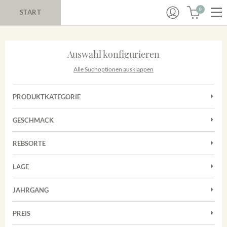
0
START
Auswahl konfigurieren
Alle Suchoptionen ausklappen
PRODUKTKATEGORIE
Cuvées
GESCHMACK
Rotwein
Trocken
Sekt
REBSORTE
Cuvée
Trester/Spirituosen
LAGE
Grauburgunder
Weißwein
Merdinger Bühl
Spätburgunder
JAHRGANG
Weissburgunder
PREIS
2011
-
2025
Suchen