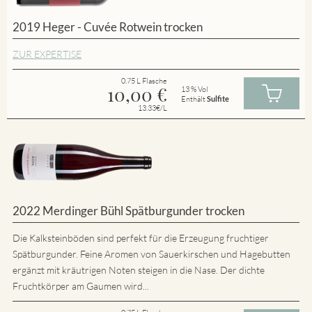
2019 Heger - Cuvée Rotwein trocken
ZUR EXPERTISE
0.75 L Flasche
10,00
€
13 % Vol
Enthält
Sulfite
13.33€/L
2022 Merdinger Bühl Spätburgunder trocken
Die Kalksteinböden sind perfekt für die Erzeugung fruchtiger
Spätburgunder. Feine Aromen von Sauerkirschen und Hagebutten
ergänzt mit kräutrigen Noten steigen in die Nase. Der dichte
Fruchtkörper am Gaumen wird...