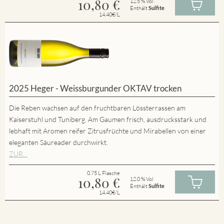
10,80
€
12.5 % Vol
Enthält
Sulfite
14.40€/L
2025 Heger - Weissburgunder OKTAV trocken
Die Reben wachsen auf den fruchtbaren Lössterrassen am
Kaiserstuhl und Tuniberg. Am Gaumen frisch, ausdrucksstark und
lebhaft mit Aromen reifer Zitrusfrüchte und Mirabellen von einer
eleganten Säureader durchwirkt.
ZUR...
0.75 L Flasche
10,80
€
12.0 % Vol
Enthält
Sulfite
14.40€/L