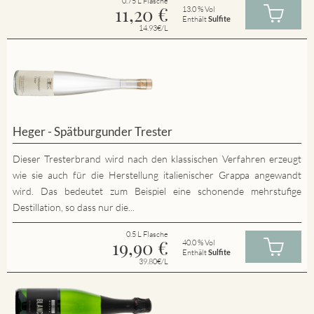
0.75 L Flasche
11,20
€
13.0 % Vol
Enthält
Sulfite
14.93€/L
Heger - Spätburgunder Trester
Dieser Tresterbrand wird nach den klassischen Verfahren erzeugt
wie sie auch für die Herstellung italienischer Grappa angewandt
wird. Das bedeutet zum Beispiel eine schonende mehrstufige
Destillation, so dass nur die...
0.5 L Flasche
19,90
€
40.0 % Vol
Enthält
Sulfite
39.80€/L