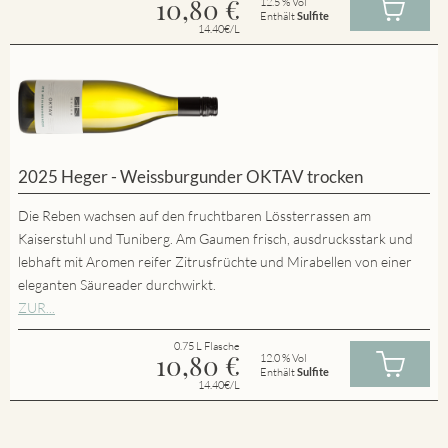
10,80
€
12.5 % Vol
Enthält
Sulfite
14.40€/L
2025 Heger - Weissburgunder OKTAV trocken
Die Reben wachsen auf den fruchtbaren Lössterrassen am
Kaiserstuhl und Tuniberg. Am Gaumen frisch, ausdrucksstark und
lebhaft mit Aromen reifer Zitrusfrüchte und Mirabellen von einer
eleganten Säureader durchwirkt.
ZUR...
0.75 L Flasche
10,80
€
12.0 % Vol
Enthält
Sulfite
14.40€/L