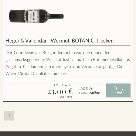
Heger & Vallendar - Wermut 'BOTANIC' trocken
Der Grundwein aus Burgundersorten wurden neben den
geschmacksgebenden Wermutdestillat auch ein Botanic-destillat aus
Angelika, Kardamom, Zitronenmyrte und Verbene beigefügt. Die
Weine für die Destillate stammen...
0.75 L Flasche
23,00
€
19.0 % Vol
Enthält
Sulfite
30.67€/L
1