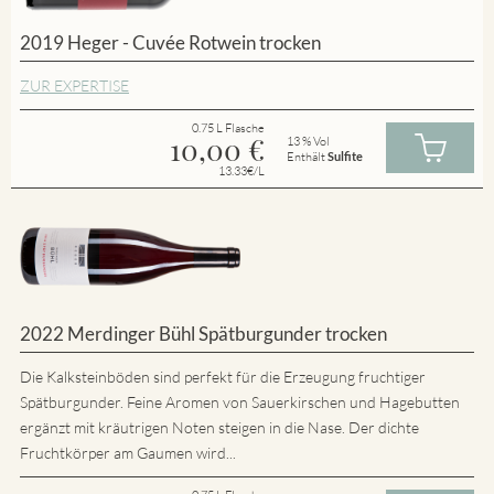
2019 Heger - Cuvée Rotwein trocken
ZUR EXPERTISE
0.75 L Flasche
10,00
€
13 % Vol
Enthält
Sulfite
13.33€/L
2022 Merdinger Bühl Spätburgunder trocken
Die Kalksteinböden sind perfekt für die Erzeugung fruchtiger
Spätburgunder. Feine Aromen von Sauerkirschen und Hagebutten
ergänzt mit kräutrigen Noten steigen in die Nase. Der dichte
Fruchtkörper am Gaumen wird...