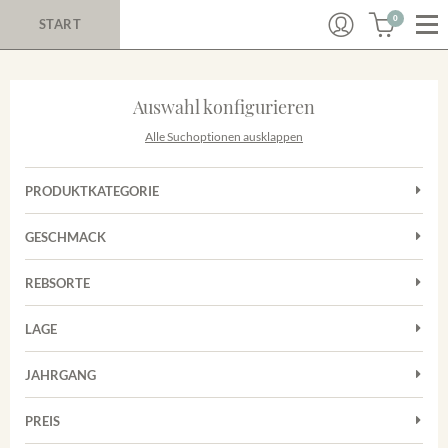
0
START
Auswahl konfigurieren
Alle Suchoptionen ausklappen
PRODUKTKATEGORIE
Cuvées
GESCHMACK
Rotwein
Trocken
Sekt
REBSORTE
Cuvée
Trester/Spirituosen
LAGE
Grauburgunder
Weißwein
Merdinger Bühl
Spätburgunder
JAHRGANG
Weissburgunder
PREIS
2011
-
2025
Suchen