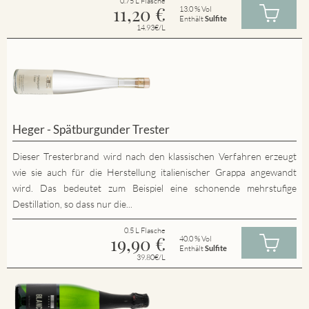
0.75 L Flasche
11,20
€
13.0 % Vol
Enthält
Sulfite
14.93€/L
Heger - Spätburgunder Trester
Dieser Tresterbrand wird nach den klassischen Verfahren erzeugt
wie sie auch für die Herstellung italienischer Grappa angewandt
wird. Das bedeutet zum Beispiel eine schonende mehrstufige
Destillation, so dass nur die...
0.5 L Flasche
19,90
€
40.0 % Vol
Enthält
Sulfite
39.80€/L