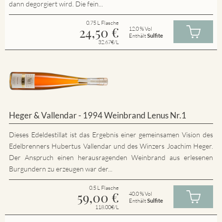
dann degorgiert wird. Die fein...
0.75 L Flasche
24,50
€
12.0 % Vol
Enthält
Sulfite
32.67€/L
Heger & Vallendar - 1994 Weinbrand Lenus Nr.1
Dieses Edeldestillat ist das Ergebnis einer gemeinsamen Vision des
Edelbrenners Hubertus Vallendar und des Winzers Joachim Heger.
Der Anspruch einen herausragenden Weinbrand aus erlesenen
Burgundern zu erzeugen war der...
0.5 L Flasche
59,00
€
40.0 % Vol
Enthält
Sulfite
118.00€/L