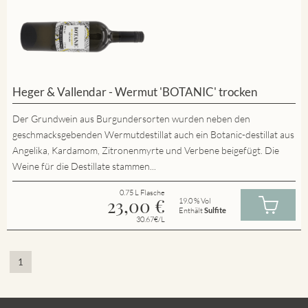
Heger & Vallendar - Wermut 'BOTANIC' trocken
Der Grundwein aus Burgundersorten wurden neben den
geschmacksgebenden Wermutdestillat auch ein Botanic-destillat aus
Angelika, Kardamom, Zitronenmyrte und Verbene beigefügt. Die
Weine für die Destillate stammen...
0.75 L Flasche
23,00
€
19.0 % Vol
Enthält
Sulfite
30.67€/L
1