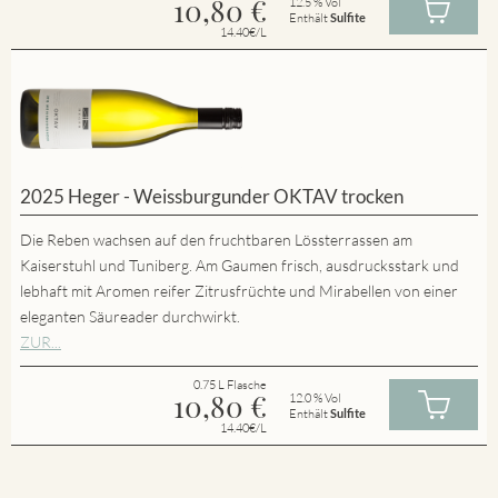
10,80
€
12.5 % Vol
Enthält
Sulfite
14.40€/L
2025 Heger - Weissburgunder OKTAV trocken
Die Reben wachsen auf den fruchtbaren Lössterrassen am
Kaiserstuhl und Tuniberg. Am Gaumen frisch, ausdrucksstark und
lebhaft mit Aromen reifer Zitrusfrüchte und Mirabellen von einer
eleganten Säureader durchwirkt.
ZUR...
0.75 L Flasche
10,80
€
12.0 % Vol
Enthält
Sulfite
14.40€/L