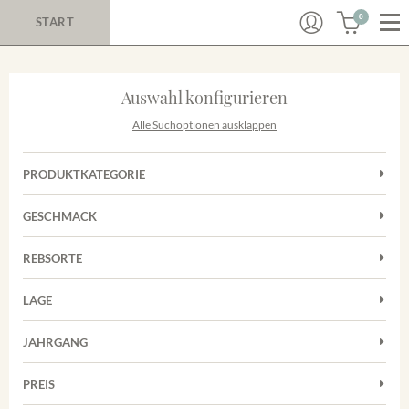
0
START
Auswahl konfigurieren
Alle Suchoptionen ausklappen
PRODUKTKATEGORIE
Cuvées
GESCHMACK
Rotwein
Trocken
Sekt
REBSORTE
Cuvée
Trester/Spirituosen
LAGE
Grauburgunder
Weißwein
Merdinger Bühl
Spätburgunder
JAHRGANG
Weissburgunder
PREIS
2011
-
2025
Suchen