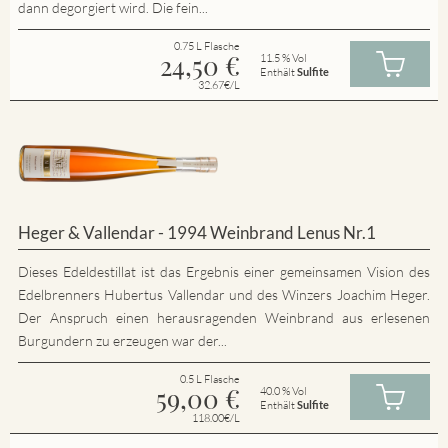
dann degorgiert wird. Die fein...
0.75 L Flasche
24,50
€
11.5 % Vol
Enthält
Sulfite
32.67€/L
Heger & Vallendar - 1994 Weinbrand Lenus Nr.1
Dieses Edeldestillat ist das Ergebnis einer gemeinsamen Vision des
Edelbrenners Hubertus Vallendar und des Winzers Joachim Heger.
Der Anspruch einen herausragenden Weinbrand aus erlesenen
Burgundern zu erzeugen war der...
0.5 L Flasche
59,00
€
40.0 % Vol
Enthält
Sulfite
118.00€/L