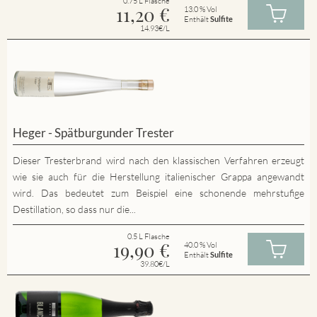
0.75 L Flasche
11,20
€
13.0 % Vol
Enthält
Sulfite
14.93€/L
Heger - Spätburgunder Trester
Dieser Tresterbrand wird nach den klassischen Verfahren erzeugt
wie sie auch für die Herstellung italienischer Grappa angewandt
wird. Das bedeutet zum Beispiel eine schonende mehrstufige
Destillation, so dass nur die...
0.5 L Flasche
19,90
€
40.0 % Vol
Enthält
Sulfite
39.80€/L