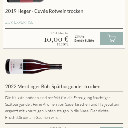
2019 Heger - Cuvée Rotwein trocken
ZUR EXPERTISE
0.75 L Flasche
10,00
€
13 % Vol
Enthält
Sulfite
13.33€/L
2022 Merdinger Bühl Spätburgunder trocken
Die Kalksteinböden sind perfekt für die Erzeugung fruchtiger
Spätburgunder. Feine Aromen von Sauerkirschen und Hagebutten
ergänzt mit kräutrigen Noten steigen in die Nase. Der dichte
Fruchtkörper am Gaumen wird...