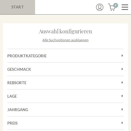
0
START
Auswahl konfigurieren
Alle Suchoptionen ausklappen
PRODUKTKATEGORIE
Cuvées
GESCHMACK
Rotwein
Trocken
Sekt
REBSORTE
Cuvée
Trester/Spirituosen
LAGE
Grauburgunder
Weißwein
Merdinger Bühl
Spätburgunder
JAHRGANG
Weissburgunder
PREIS
2011
-
2025
Suchen