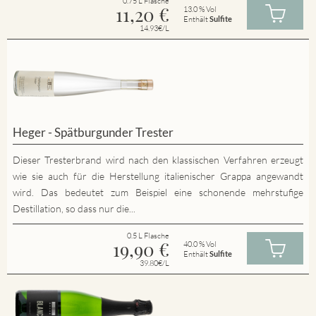
0.75 L Flasche
11,20
€
13.0 % Vol
Enthält
Sulfite
14.93€/L
Heger - Spätburgunder Trester
Dieser Tresterbrand wird nach den klassischen Verfahren erzeugt
wie sie auch für die Herstellung italienischer Grappa angewandt
wird. Das bedeutet zum Beispiel eine schonende mehrstufige
Destillation, so dass nur die...
0.5 L Flasche
19,90
€
40.0 % Vol
Enthält
Sulfite
39.80€/L