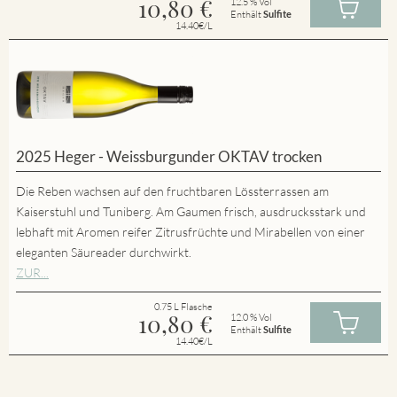
10,80
€
12.5 % Vol
Enthält
Sulfite
14.40€/L
2025 Heger - Weissburgunder OKTAV trocken
Die Reben wachsen auf den fruchtbaren Lössterrassen am
Kaiserstuhl und Tuniberg. Am Gaumen frisch, ausdrucksstark und
lebhaft mit Aromen reifer Zitrusfrüchte und Mirabellen von einer
eleganten Säureader durchwirkt.
ZUR...
0.75 L Flasche
10,80
€
12.0 % Vol
Enthält
Sulfite
14.40€/L