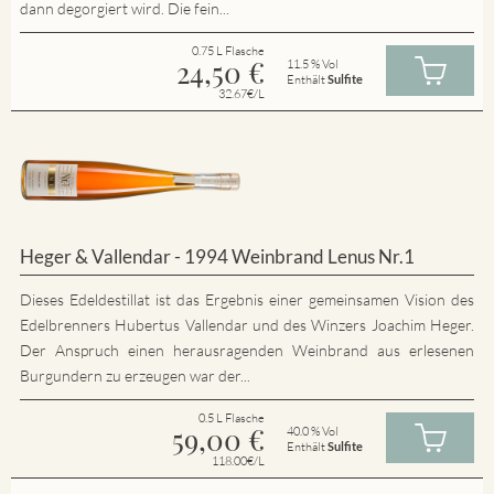
dann degorgiert wird. Die fein...
0.75 L Flasche
24,50
€
11.5 % Vol
Enthält
Sulfite
32.67€/L
Heger & Vallendar - 1994 Weinbrand Lenus Nr.1
Dieses Edeldestillat ist das Ergebnis einer gemeinsamen Vision des
Edelbrenners Hubertus Vallendar und des Winzers Joachim Heger.
Der Anspruch einen herausragenden Weinbrand aus erlesenen
Burgundern zu erzeugen war der...
0.5 L Flasche
59,00
€
40.0 % Vol
Enthält
Sulfite
118.00€/L