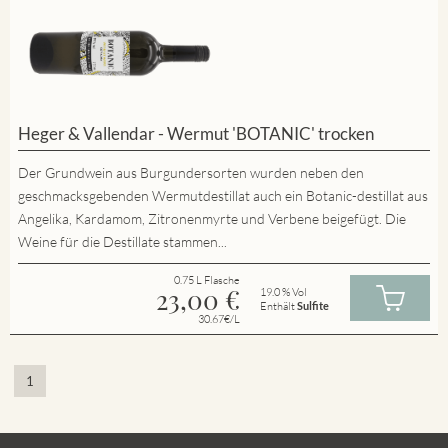
Heger & Vallendar - Wermut 'BOTANIC' trocken
Der Grundwein aus Burgundersorten wurden neben den
geschmacksgebenden Wermutdestillat auch ein Botanic-destillat aus
Angelika, Kardamom, Zitronenmyrte und Verbene beigefügt. Die
Weine für die Destillate stammen...
0.75 L Flasche
23,00
€
19.0 % Vol
Enthält
Sulfite
30.67€/L
1