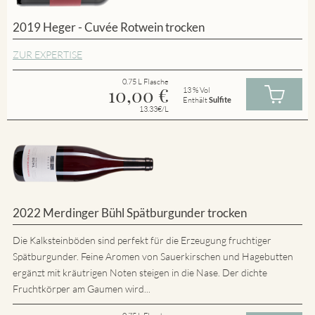
2019 Heger - Cuvée Rotwein trocken
ZUR EXPERTISE
0.75 L Flasche
10,00
€
13 % Vol
Enthält
Sulfite
13.33€/L
2022 Merdinger Bühl Spätburgunder trocken
Die Kalksteinböden sind perfekt für die Erzeugung fruchtiger
Spätburgunder. Feine Aromen von Sauerkirschen und Hagebutten
ergänzt mit kräutrigen Noten steigen in die Nase. Der dichte
Fruchtkörper am Gaumen wird...