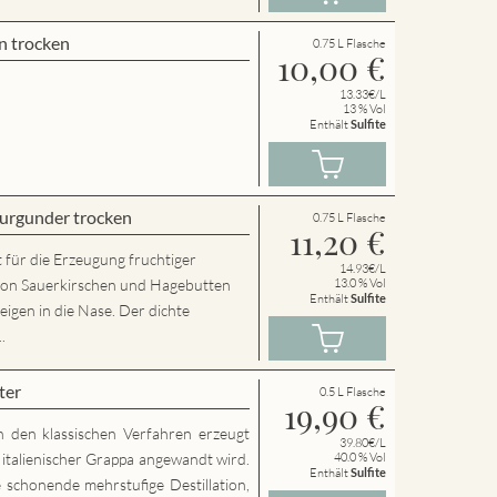
n trocken
0.75 L Flasche
10,00
€
13.33€/L
13 % Vol
Enthält
Sulfite
urgunder trocken
0.75 L Flasche
11,20
€
 für die Erzeugung fruchtiger
14.93€/L
von Sauerkirschen und Hagebutten
13.0 % Vol
Enthält
Sulfite
eigen in die Nase. Der dichte
.
ter
0.5 L Flasche
19,90
€
h den klassischen Verfahren erzeugt
39.80€/L
g italienischer Grappa angewandt wird.
40.0 % Vol
Enthält
Sulfite
 schonende mehrstufige Destillation,