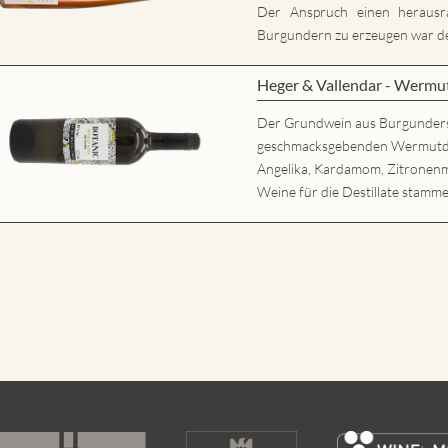
Der Anspruch einen herausr
Burgundern zu erzeugen war der
Heger & Vallendar - Wermu
Der Grundwein aus Burgunder
geschmacksgebenden Wermutdesti
Angelika, Kardamom, Zitronenm
Weine für die Destillate stamme