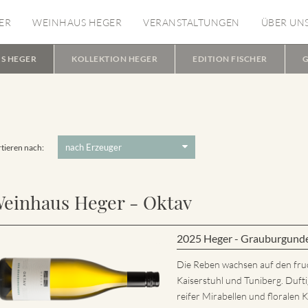
ER
WEINHAUS HEGER
VERANSTALTUNGEN
ÜBER UN
S HEGER
KOLLEKTION HEGER
EDITION FISCHER
G
tieren nach:
einhaus Heger - Oktav
2025 Heger - Grauburgund
Die Reben wachsen auf den fru
Kaiserstuhl und Tuniberg. Dufti
reifer Mirabellen und florale