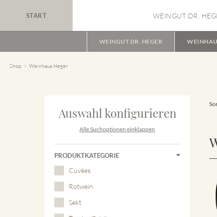
START
WEINGUT DR. HEG
WEINGUT DR. HEGER
WEINHAU
Shop
Weinhaus Heger
Sor
Auswahl konfigurieren
Alle Suchoptionen einklappen
W
PRODUKTKATEGORIE
Cuvées
Rotwein
Sekt