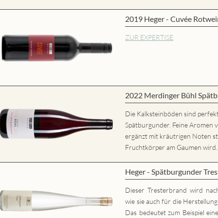
2019 Heger - Cuvée Rotwei
ZUR EXPERTISE
2022 Merdinger Bühl Spätb
Die Kalksteinböden sind perfekt
Spätburgunder. Feine Aromen 
ergänzt mit kräutrigen Noten st
Fruchtkörper am Gaumen wird..
Heger - Spätburgunder Tres
Dieser Tresterbrand wird nac
wie sie auch für die Herstellun
Das bedeutet zum Beispiel eine