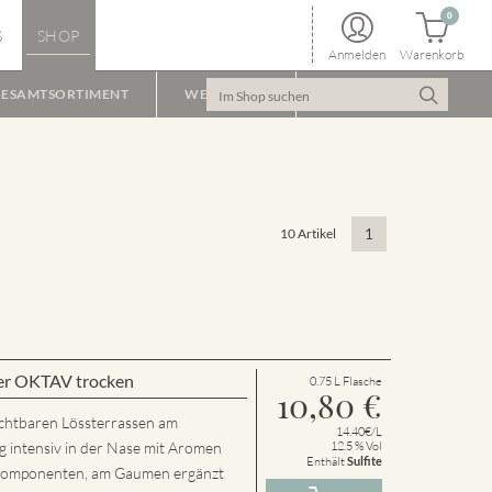
0
S
SHOP
Anmelden
Warenkorb
ESAMTSORTIMENT
WEINPAKET
10 Artikel
1
er OKTAV trocken
0.75 L Flasche
10,80
€
chtbaren Lössterrassen am
14.40€/L
g intensiv in der Nase mit Aromen
12.5 % Vol
Enthält
Sulfite
n Komponenten, am Gaumen ergänzt