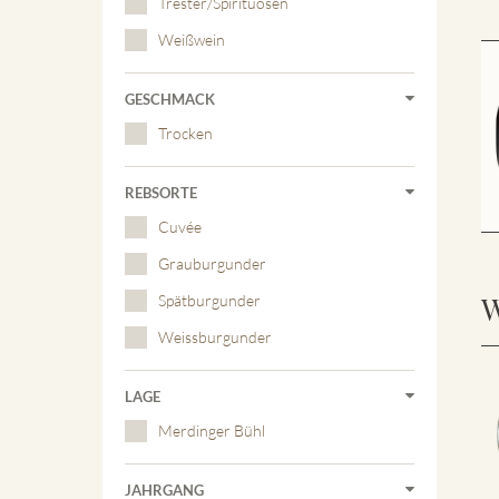
Trester/Spirituosen
Weißwein
GESCHMACK
Trocken
REBSORTE
Cuvée
Grauburgunder
W
Spätburgunder
Weissburgunder
LAGE
Merdinger Bühl
JAHRGANG