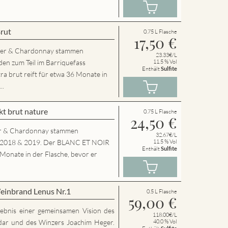
Brut
0.75 L Flasche
17,50
€
der & Chardonnay stammen
23.33€/L
en zum Teil im Barriquefass
11.5 % Vol
Enthält
Sulfite
a brut reift für etwa 36 Monate in
..
t brut nature
0.75 L Flasche
24,50
€
r & Chardonnay stammen
32.67€/L
g 2018 & 2019. Der BLANC ET NOIR
11.5 % Vol
Enthält
Sulfite
 Monate in der Flasche, bevor er
einbrand Lenus Nr.1
0.5 L Flasche
59,00
€
rgebnis einer gemeinsamen Vision des
118.00€/L
dar und des Winzers Joachim Heger.
40.0 % Vol