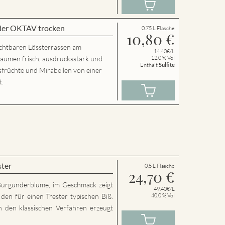
der OKTAV trocken
0.75 L Flasche
10,80
€
chtbaren Lössterrassen am
14.40€/L
Gaumen frisch, ausdrucksstark und
12.0 % Vol
Enthält
Sulfite
usfrüchte und Mirabellen von einer
t.
ster
0.5 L Flasche
24,70
€
Burgunderblume, im Geschmack zeigt
49.40€/L
den für einen Trester typischen Biß.
40.0 % Vol
h den klassischen Verfahren erzeugt