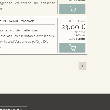
Enthält
Sulfite
agenden Weinbrand aus erlesenen
...
t 'BOTANIC' trocken
0.75 L Flasche
23,00
€
sorten wurden neben den
30.67€/L
llat auch ein Botanic-destillat aus
19.0 % Vol
Enthält
Sulfite
yrte und Verbene beigefügt. Die
n...
1