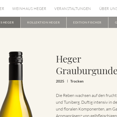
ER
WEINHAUS HEGER
VERANSTALTUNGEN
ÜBER UN
S HEGER
KOLLEKTION HEGER
EDITION FISCHER
G
Heger
Grauburgund
2025
Trocken
Die Reben wachsen auf den frucht
und Tuniberg. Duftig intensiv in d
und floralen Komponenten, am Ga
Aromapräsenz von gelbfleischige