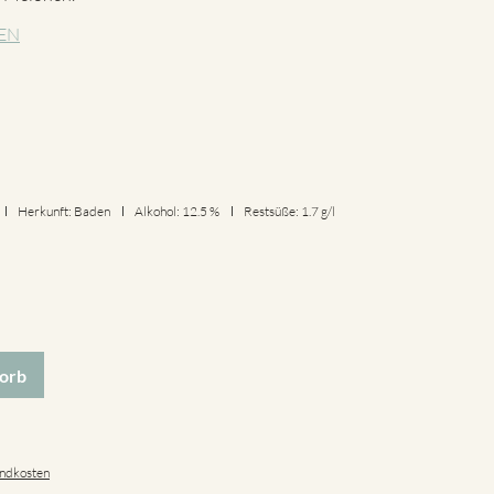
EN
Herkunft: Baden
Alkohol: 12.5 %
Restsüße: 1.7 g/l
orb
ndkosten