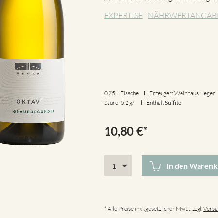
EXPERTISE
|
NÄHRWERTANGAB
0.75 L Flasche
Erzeuger: Weinhaus Heger
Säure: 5.2 g/l
Enthält
Sulfite
10,80
€
*
In den Warenk
* Alle Preise inkl. gesetzlicher MwSt. zzgl.
Versa