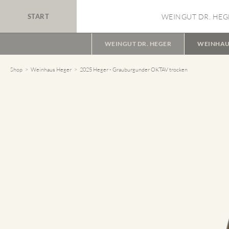
START
WEINGUT DR. HEG
WEINGUT DR. HEGER
WEINHAU
Shop
Weinhaus Heger
2025 Heger - Grauburgunder OKTAV trocken