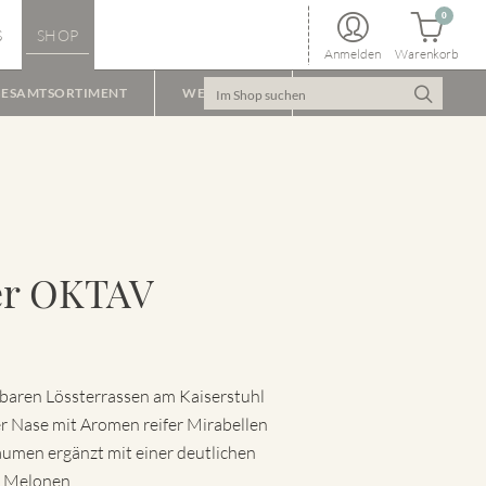
0
S
SHOP
Anmelden
Warenkorb
ESAMTSORTIMENT
WEINPAKET
er OKTAV
baren Lössterrassen am Kaiserstuhl
er Nase mit Aromen reifer Mirabellen
umen ergänzt mit einer deutlichen
n Melonen.