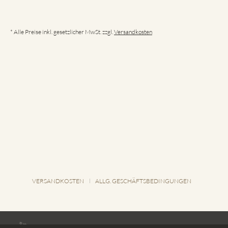
* Alle Preise inkl. gesetzlicher MwSt. zzgl.
Versandkosten
VERSANDKOSTEN
ALLG. GESCHÄFTSBEDINGUNGEN