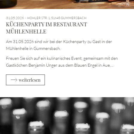
31.05.2026
HOHLER STR. 1, 51645 GUMMERSBACH
KÜCHENPARTY IM RESTAURANT
MÜHLENHELLE
Am 31.05.2026 sind wir bei der Küchenparty zu Gast in der
Mühlenhelle in Gummersbach.
Freuen Sie sich auf ein kulinarisches Event, gemeinsam mit den
Gastköchen Benjamin Unger aus dem Blauen Engel in Aue,...
weiterlesen