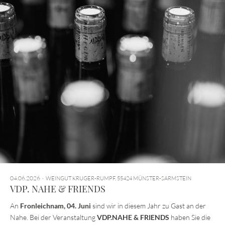
04.06.2026
WEINGUT KRUGER-RUMPF, 55424 MÜNSTER-SARMSTEIN
VDP. NAHE & FRIENDS
An
Fronleichnam, 04. Juni
sind wir in diesem Jahr zu Gast an der
Nahe. Bei der Veranstaltung
VDP.NAHE & FRIENDS
haben Sie die