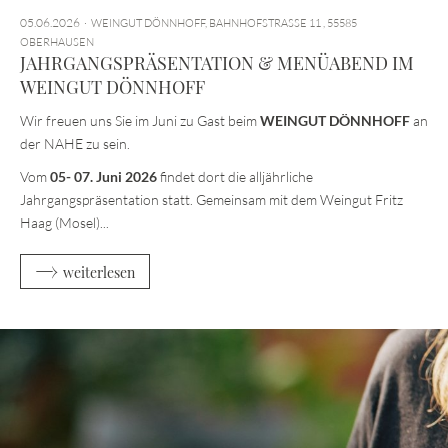
05.06.2026
WEINGUT DÖNNHOFF, BAHNHOFSTRASSE 11 , 55585 O
BERHAUSEN
JAHRGANGSPRÄSENTATION & MENÜABEND IM
WEINGUT DÖNNHOFF
Wir freuen uns Sie im Juni zu Gast beim
WEINGUT DÖNNHOFF
an
der NAHE zu sein.
Vom
05- 07. Juni 2026
findet dort die alljährliche
Jahrgangspräsentation statt. Gemeinsam mit dem Weingut Fritz
Haag (Mosel)...
weiterlesen