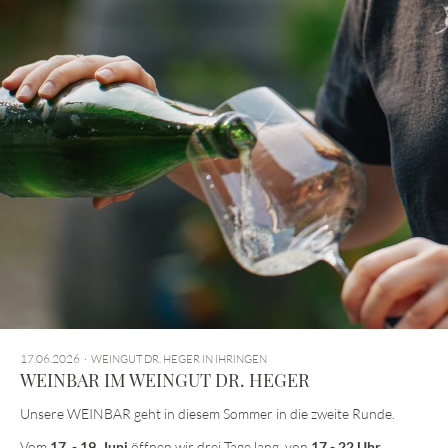
17.06.2026
WEINGUT DR. HEGER IN IHRINGEN
WEINBAR IM WEINGUT DR. HEGER
Unsere WEINBAR geht in diesem Sommer in die zweite Runde.
Vom
17. - 19. Juni
öffnen wir drei Tage lang von
17 - 22 Uhr